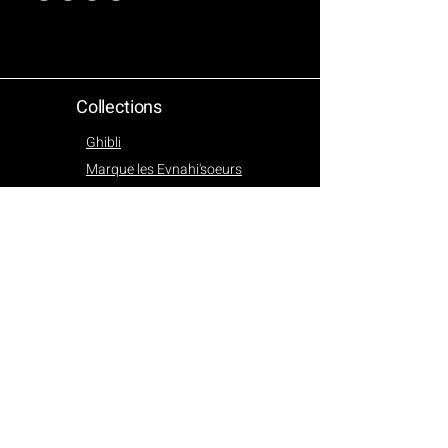
Collections
Ghibli
Marque les Evnahi'soeurs
Faux Bonbons
Catégories
Chandails & Tshirt
Hoodies et polars
Pentalons
Totes bags
Stationary
Robes
Barettes
Prints