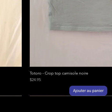
Totoro - Crop top camisole noire
Prix
$24.95
Ajouter au panier