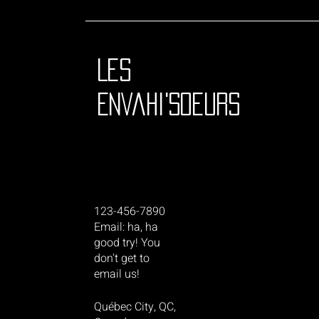
Les
Envahi'Soeurs
123-456-7890
Email: ha, ha
good try! You
don't get to
email us!
Québec City, QC,
Voyage de Chiiro - Lounge Set noir crop top
Esprits de la foret - Kodama - Hoodie gris pale
Voyage de Chiiro - Temple Lineart -Tshirt blanc
Porco Rosso - Chandail sable
Princesse Mononoke - Hoodie noir