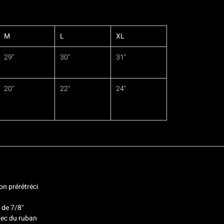
M
L
XL
29"
30"
31"
20"
22"
24"
on prérétréci
 de 7/8"
vec du ruban