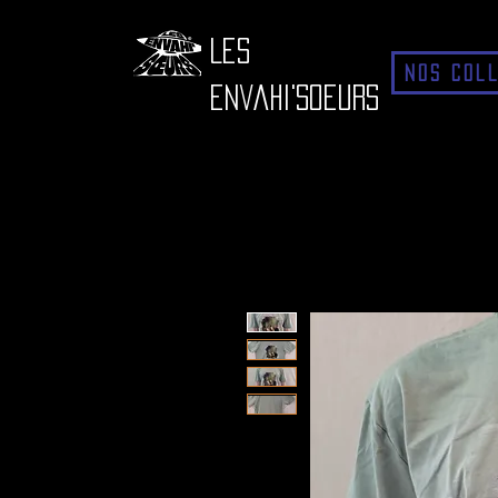
Les
Nos Col
Envahi'Soeurs