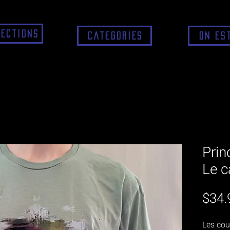
lections
Catégories
On es
Prin
Le c
$34.
Les cou