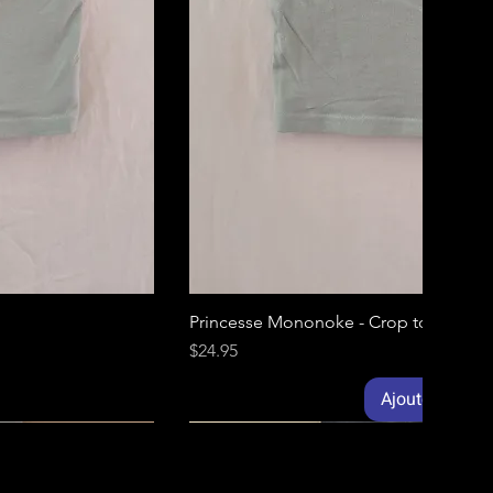
Princesse Mononoke - Crop top camiso
Prix
$24.95
Ajouter au pan