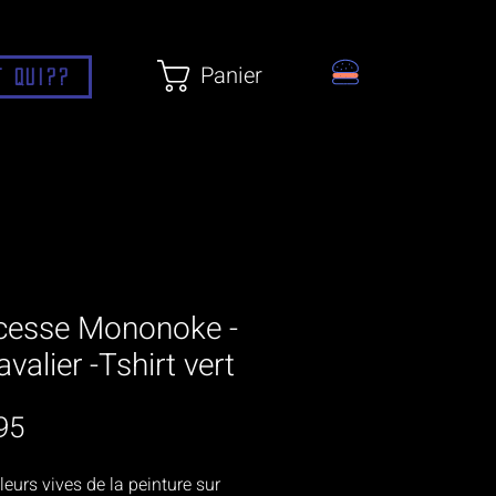
Panier
t qui??
cesse Mononoke -
avalier -Tshirt vert
Prix
95
leurs vives de la peinture sur