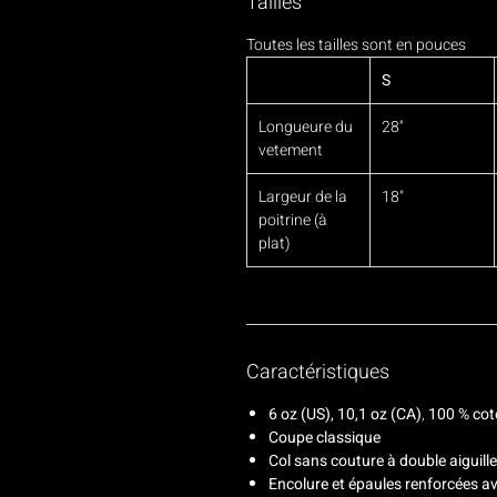
Tailles
Toutes les tailles sont en pouces
S
Longueure du
28''
vetement
Largeur de la
18"
poitrine (à
plat)
Caractéristiques
6 oz (US), 10,1 oz (CA)
,
100 % cot
Coupe classique
Col sans couture à double aiguille
Encolure et épaules renforcées a