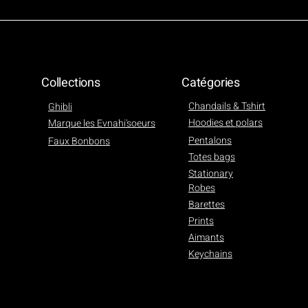
Collections
Catégories
Chandails & Tshirt
Ghibli
Hoodies et polars
Marque les Evnahi'soeurs
Pentalons
Faux Bonbons
Totes bags
Stationary
Robes
Barettes
Prints
Aimants
Keychains
ChatBus et Totoro -Tshirtbleu marin
Princesse Mononoke - Le cavalier -Tshirt vert
Voyage de Chiiro - Temple Lineart -Tshirt man
Le Chateau Ambulant - Hoodie bleu